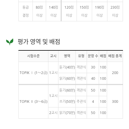
등급
80점
140점
120점
150점
190점
230점
결정
이상
이상
이상
이상
이상
이상
평가 영역 및 배점
시험수준
교시
영역
유형
문항 수
배점
배점 총계
듣기(40분)
객관식
30
100
TOPIK Ⅰ (1～2급)
1교시
200
읽기(60분)
객관식
40
100
듣기(60분)
객관식
50
100
1교시
TOPIK Ⅱ (3～6급)
쓰기(50분)
주관식
4
100
300
2교시
읽기(70분)
객관식
50
100